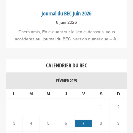
Journal du BEC Juin 2026
8 juin 2026
Chers amis, En cliquant sur le lien ci-dessous vous
accéderez au journal du BEC version numérique – Jui
CALENDRIER DU BEC
FÉVRIER 2025
L
M
M
J
V
S
D
1
2
3
4
5
6
7
8
9