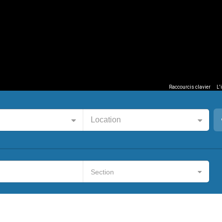
Raccourcis clavier
L'
Location
Section