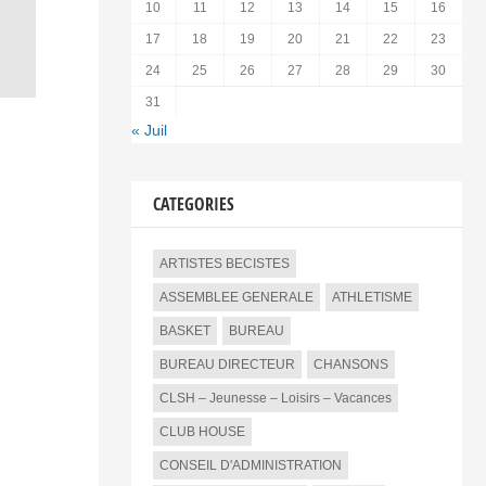
10
11
12
13
14
15
16
17
18
19
20
21
22
23
24
25
26
27
28
29
30
31
« Juil
CATEGORIES
ARTISTES BECISTES
ASSEMBLEE GENERALE
ATHLETISME
BASKET
BUREAU
BUREAU DIRECTEUR
CHANSONS
CLSH – Jeunesse – Loisirs – Vacances
CLUB HOUSE
CONSEIL D'ADMINISTRATION