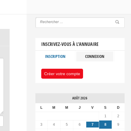
INSCRIVEZ-VOUS À L’ANNUAIRE
INSCRIPTION
CONNEXION
Créer votre compte
AOÛT 2026
L
M
M
J
V
S
D
1
2
3
4
5
6
7
8
9