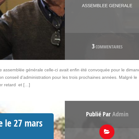
ASSEMBLEE GENERALE
3
COMMENTAIRES
 assemblée générale celle-ci avait enfin été convoquée pour le diman
on conseil d’administration pour les trois prochaines années. Malgré le
r retard et […]
Publié Par
Admin
e le 27 mars