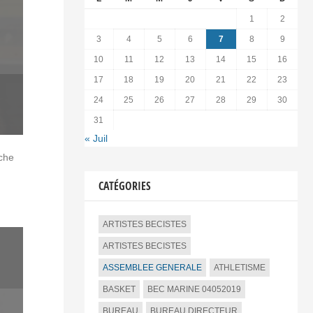
1
2
3
4
5
6
7
8
9
10
11
12
13
14
15
16
17
18
19
20
21
22
23
24
25
26
27
28
29
30
31
« Juil
che
CATÉGORIES
ARTISTES BECISTES
ARTISTES BECISTES
ASSEMBLEE GENERALE
ATHLETISME
BASKET
BEC MARINE 04052019
BUREAU
BUREAU DIRECTEUR