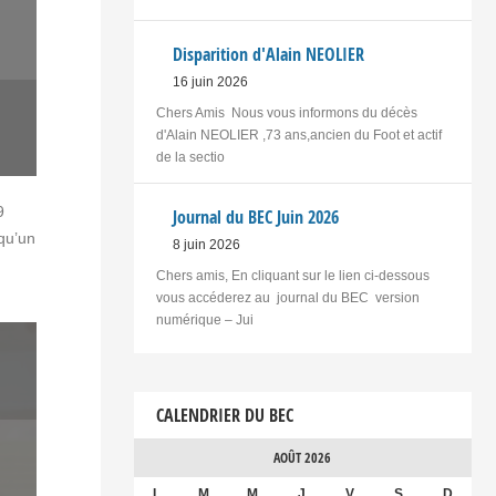
Disparition d'Alain NEOLIER
16 juin 2026
Chers Amis Nous vous informons du décès
d'Alain NEOLIER ,73 ans,ancien du Foot et actif
de la sectio
9
Journal du BEC Juin 2026
 qu’un
8 juin 2026
Chers amis, En cliquant sur le lien ci-dessous
vous accéderez au journal du BEC version
numérique – Jui
CALENDRIER DU BEC
AOÛT 2026
L
M
M
J
V
S
D