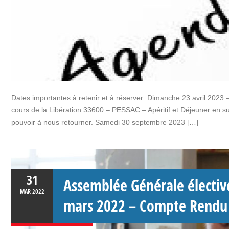
Dates importantes à retenir et à réserver Dimanche 23 avril 2
cours de la Libération 33600 – PESSAC – Apéritif et Déjeuner en sui
pouvoir à nous retourner. Samedi 30 septembre 2023 […]
31
Assemblée Générale électiv
MAR
2022
mars 2022 – Compte Rendu