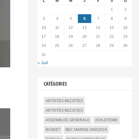
L
M
M
J
V
S
D
1
2
3
4
5
6
7
8
9
10
11
12
13
14
15
16
17
18
19
20
21
22
23
24
25
26
27
28
29
30
31
« Juil
CATÉGORIES
ARTISTES BECISTES
ARTISTES BECISTES
ASSEMBLEE GENERALE
ATHLETISME
BASKET
BEC MARINE 04052019