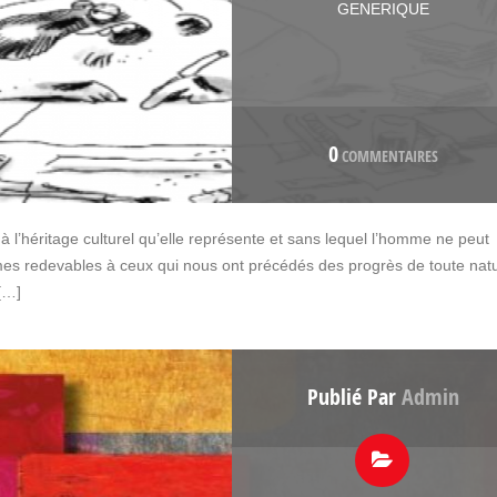
GENERIQUE
0
COMMENTAIRES
à l’héritage culturel qu’elle représente et sans lequel l’homme ne peut
es redevables à ceux qui nous ont précédés des progrès de toute nat
[…]
Publié Par
Admin