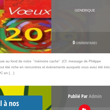
GENERIQUE
0
COMMENTAIRES
ouie au fond de notre “mémoire cache” (Cf. message de Philippe
out été riche en rencontres et évènements auxquels vous avez été très
PC en […]
Publié Par
Admin
l à nos