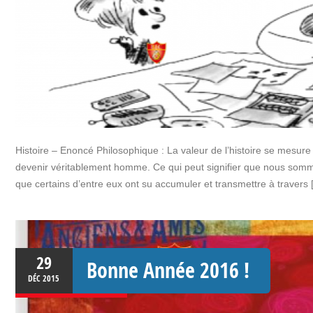
Histoire – Enoncé Philosophique : La valeur de l’histoire se mesure 
devenir véritablement homme. Ce qui peut signifier que nous somm
que certains d’entre eux ont su accumuler et transmettre à travers 
29
Bonne Année 2016 !
DÉC
2015