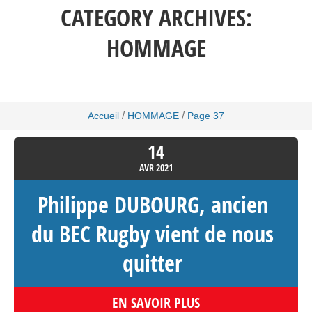
CATEGORY ARCHIVES:
HOMMAGE
/
/
Accueil
HOMMAGE
Page 37
14
AVR
2021
Philippe DUBOURG, ancien
du BEC Rugby vient de nous
quitter
EN SAVOIR PLUS