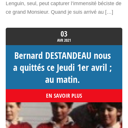
Lenguin, seul, peut capturer l’immensité béciste de
ce grand Monsieur. Quand je suis arrivé au […]
03
AVR
2021
Bernard DESTANDEAU nous
a quittés ce Jeudi 1er avril ;
au matin.
EN SAVOIR PLUS