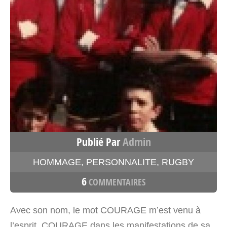
Publié Par
Admin
HOMMAGE
,
PERSONNALITE
,
RUGBY
6
COMMENTAIRES
Avec son nom, le mot COURAGE m’est venu à
l’esprit. COURAGE dans les manifestations de sa