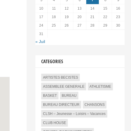
3
4
5
6
7
8
9
10
11
12
13
14
15
16
17
18
19
20
21
22
23
24
25
26
27
28
29
30
31
« Juil
CATEGORIES
ARTISTES BECISTES
ASSEMBLEE GENERALE
ATHLETISME
BASKET
BUREAU
BUREAU DIRECTEUR
CHANSONS
CLSH – Jeunesse – Loisirs – Vacances
CLUB HOUSE