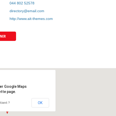
044 802 52578
directory@email.com
http://www.ait-themes.com
WNER
ger Google Maps
tte page.
OK
tient ?