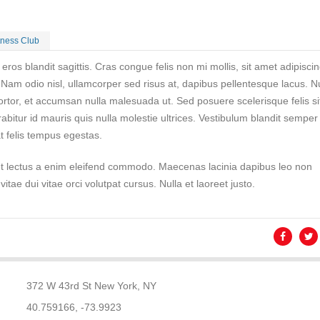
tness Club
eros blandit sagittis. Cras congue felis non mi mollis, sit amet adipisci
am odio nisl, ullamcorper sed risus at, dapibus pellentesque lacus. 
tortor, et accumsan nulla malesuada ut. Sed posuere scelerisque felis si
rabitur id mauris quis nulla molestie ultrices. Vestibulum blandit semper
at felis tempus egestas.
et lectus a enim eleifend commodo. Maecenas lacinia dapibus leo non
tae dui vitae orci volutpat cursus. Nulla et laoreet justo.
372 W 43rd St New York, NY
40.759166, -73.9923