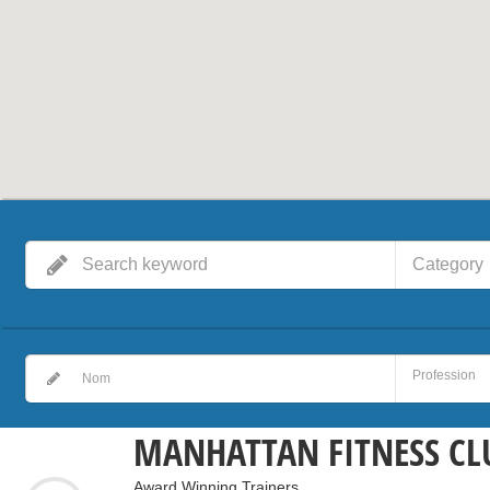
Category
MANHATTAN FITNESS CL
Award Winning Trainers