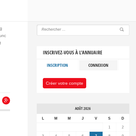
ng
Nunc
t
INSCRIVEZ-VOUS À L’ANNUAIRE
INSCRIPTION
CONNEXION
Créer votre compte
AOÛT 2026
L
M
M
J
V
S
D
1
2