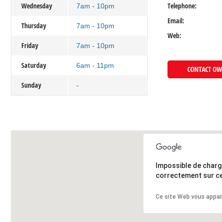
Wednesday
Telephone:
7am - 10pm
Email:
Thursday
7am - 10pm
Web:
Friday
7am - 10pm
Saturday
6am - 11pm
CONTACT O
Sunday
-
Impossible de char
correctement sur ce
Ce site Web vous appar