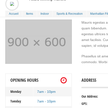
Accueil
Items
Indoor
Sports & Recreation
Manhattan Fi
Mauris egestas a 
quam bibendum. N
egestas ultrices 
amet facilisis. Cu
sapien, id volutp
Phasellus sit am
commodo. Morbi vi
OPENING HOURS
ADDRESS
Monday
7am - 10pm
Our Address:
Tuesday
7am - 10pm
GPS: