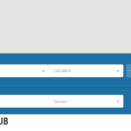
Location
Section
UB