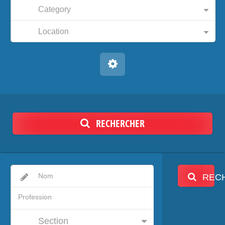
Category
Location
RECHERCHER
REC
Section