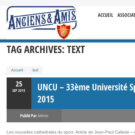
ACCUEIL
ASSOCIA
TAG ARCHIVES:
TEXT
Accueil
text
25
UNCU – 33ème Université Sp
SEP
2015
2015
Publié Par
Admin
Les nouvelles cathédrales du sport. Article de Jean-Paul Callede 