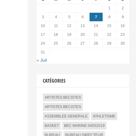
1
2
3
4
5
6
7
8
9
10
11
12
13
14
15
16
17
18
19
20
21
22
23
24
25
26
27
28
29
30
31
« Juil
CATÉGORIES
ARTISTES BECISTES
ARTISTES BECISTES
ASSEMBLEE GENERALE
ATHLETISME
BASKET
BEC MARINE 04052019
BUREAU
BUREAU DIRECTEUR