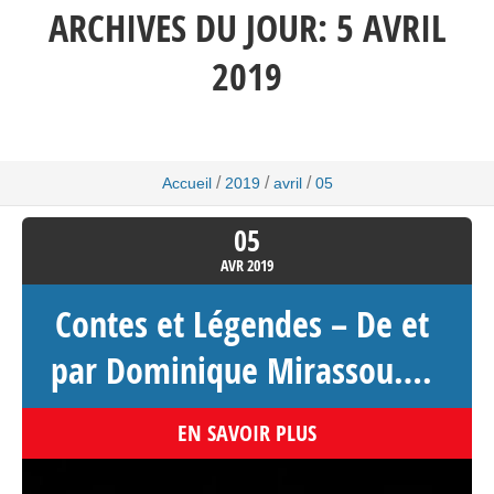
ARCHIVES DU JOUR:
5 AVRIL
2019
/
/
/
Accueil
2019
avril
05
05
AVR
2019
Contes et Légendes – De et
par Dominique Mirassou….
EN SAVOIR PLUS