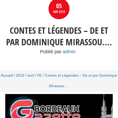
05
AVR
2019
CONTES ET LÉGENDES – DE ET
PAR DOMINIQUE MIRASSOU….
Publié par
admin
/
/
/
/
Accueil
2019
avril
05
Contes et Légendes – De et par Dominique
Mirassou….