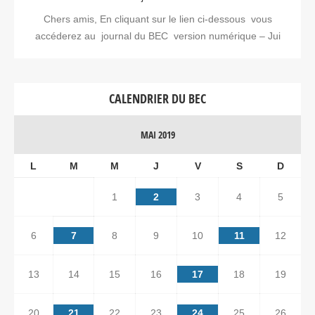
Chers amis, En cliquant sur le lien ci-dessous vous
accéderez au journal du BEC version numérique – Jui
CALENDRIER DU BEC
MAI 2019
L
M
M
J
V
S
D
1
2
3
4
5
6
7
8
9
10
11
12
13
14
15
16
17
18
19
20
21
22
23
24
25
26