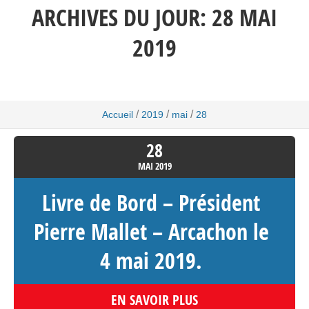
ARCHIVES DU JOUR:
28 MAI
2019
/
/
/
Accueil
2019
mai
28
28
MAI
2019
Livre de Bord – Président
Pierre Mallet – Arcachon le
4 mai 2019.
EN SAVOIR PLUS