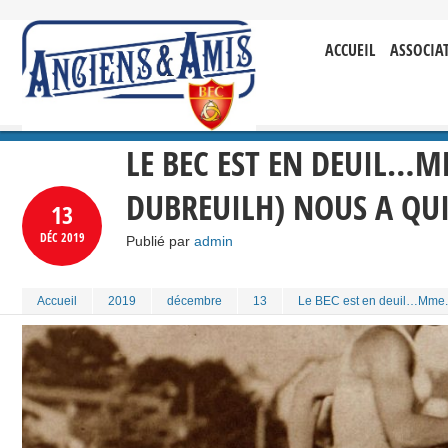
ACCUEIL
ASSOCIA
LE BEC EST EN DEUIL…
DUBREUILH) NOUS A QUI
13
DÉC
2019
Publié par
admin
Accueil
2019
décembre
13
Le BEC est en deuil…Mme