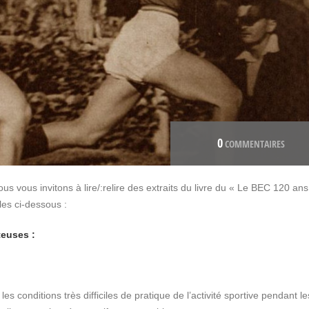
0
COMMENTAIRES
 vous invitons à lire/:relire des extraits du livre du « Le BEC 120 ans
les ci-dessous :
teuses :
 conditions très difficiles de pratique de l’activité sportive pendant le