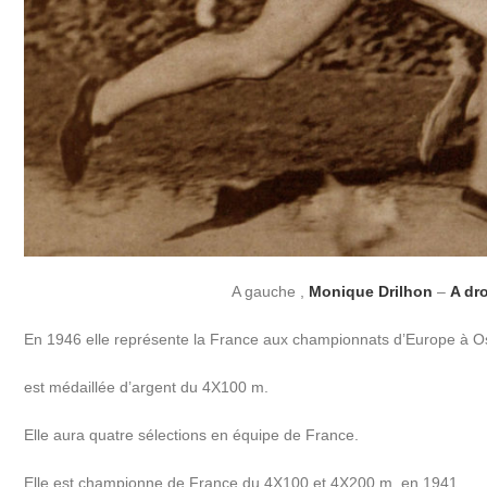
A gauche ,
Monique Drilhon
–
A dr
En 1946 elle représente la France aux championnats d’Europe à Oslo
est médaillée d’argent du 4X100 m.
Elle aura quatre sélections en équipe de France.
Elle est championne de France du 4X100 et 4X200 m. en 1941.