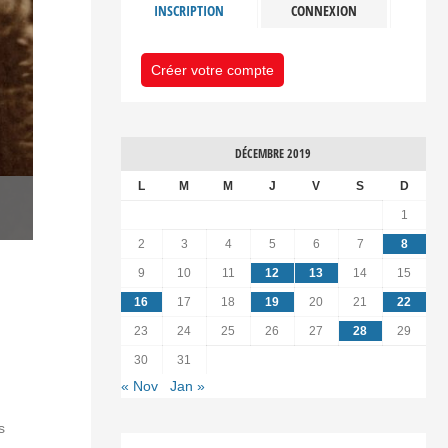
INSCRIPTION
CONNEXION
Créer votre compte
DÉCEMBRE 2019
L
M
M
J
V
S
D
1
2
3
4
5
6
7
8
9
10
11
12
13
14
15
16
17
18
19
20
21
22
23
24
25
26
27
28
29
30
31
« Nov
Jan »
s