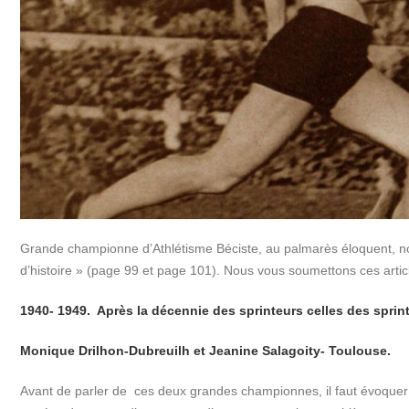
Grande championne d’Athlétisme Béciste, au palmarès éloquent, nous
d’histoire » (page 99 et page 101). Nous vous soumettons ces artic
1940- 1949. Après la décennie des sprinteurs celles des sprin
Monique Drilhon-Dubreuilh et Jeanine Salagoity- Toulouse.
Avant de parler de ces deux grandes championnes, il faut évoquer les