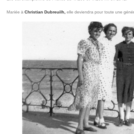
Mariée à
Christian Dubreuilh,
elle deviendra pour toute une génér