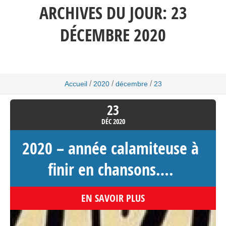
ARCHIVES DU JOUR:
23
DÉCEMBRE 2020
/
/
/
Accueil
2020
décembre
23
23
DÉC
2020
2020 – année calamiteuse à
finir en chansons….
EN SAVOIR PLUS