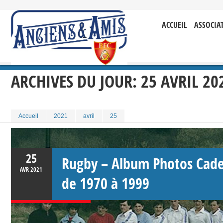
ACCUEIL
ASSOCIA
ARCHIVES DU JOUR:
25 AVRIL 20
Accueil
2021
avril
25
25
Rugby – Album Photos Cadet
AVR
2021
de 1970 à 1999