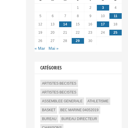
1
2
3
4
5
6
7
8
9
10
11
12
13
14
15
16
17
18
19
20
21
22
23
24
25
26
27
28
29
30
« Mar
Mai »
CATÉGORIES
ARTISTES BECISTES
ARTISTES BECISTES
ASSEMBLEE GENERALE
ATHLETISME
BASKET
BEC MARINE 04052019
BUREAU
BUREAU DIRECTEUR
CHANSONS