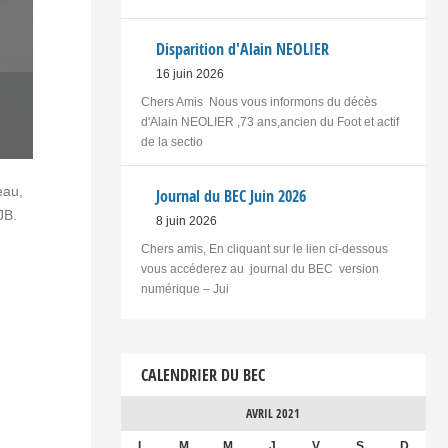
Disparition d'Alain NEOLIER
16 juin 2026
Chers Amis Nous vous informons du décès
d'Alain NEOLIER ,73 ans,ancien du Foot et actif
de la sectio
eau,
Journal du BEC Juin 2026
JB.
8 juin 2026
Chers amis, En cliquant sur le lien ci-dessous
vous accéderez au journal du BEC version
numérique – Jui
CALENDRIER DU BEC
AVRIL 2021
L
M
M
J
V
S
D