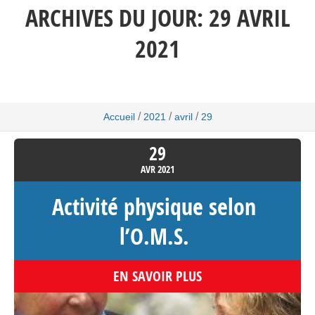
ARCHIVES DU JOUR:
29 AVRIL
2021
/
/
/
Accueil
2021
avril
29
29
AVR
2021
Activité physique selon
l’O.M.S.
EN SAVOIR PLUS