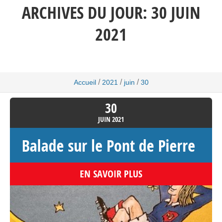
ARCHIVES DU JOUR:
30 JUIN
2021
/
/
/
Accueil
2021
juin
30
30
JUIN
2021
Balade sur le Pont de Pierre
EN SAVOIR PLUS