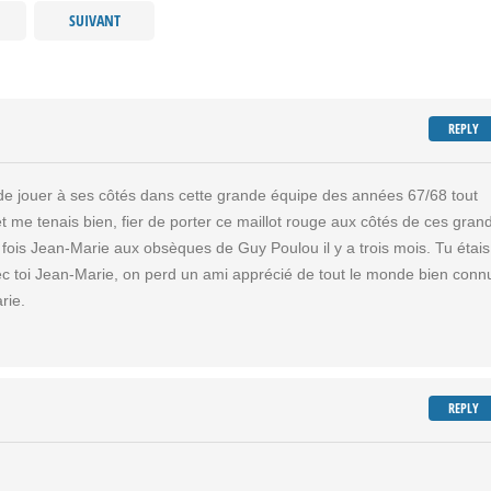
SUIVANT
REPLY
e de jouer à ses côtés dans cette grande équipe des années 67/68 tout
e et me tenais bien, fier de porter ce maillot rouge aux côtés de ces gran
re fois Jean-Marie aux obsèques de Guy Poulou il y a trois mois. Tu étais
 Avec toi Jean-Marie, on perd un ami apprécié de tout le monde bien conn
rie.
REPLY