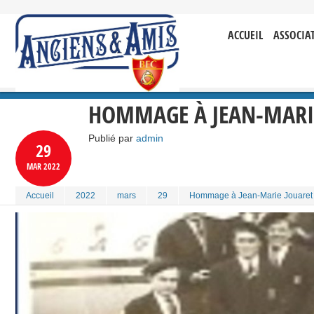
ACCUEIL
ASSOCIA
HOMMAGE À JEAN-MARI
Publié par
admin
29
MAR
2022
Accueil
2022
mars
29
Hommage à Jean-Marie Jouaret