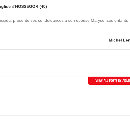
église
d’
HOSSEGOR (40)
e assidu, présente ses condoléances à son épouse Maryse ,ses enfants
Michel Le
VIEW ALL POSTS BY ADM