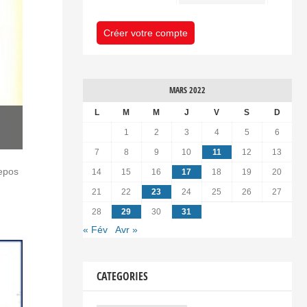
Créer votre compte
MARS 2022
L
M
M
J
V
S
D
1
2
3
4
5
6
7
8
9
10
11
12
13
repos
14
15
16
17
18
19
20
21
22
23
24
25
26
27
28
29
30
31
« Fév
Avr »
CATEGORIES