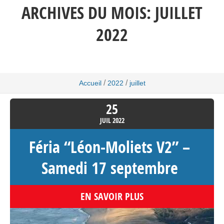
ARCHIVES DU MOIS:
JUILLET
2022
/
/
Accueil
2022
juillet
25
JUIL
2022
Féria “Léon-Moliets V2” –
Samedi 17 septembre
EN SAVOIR PLUS