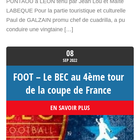
PUNTAOU à LEON tenu par Jean Lou et Maïté
LABEQUE Pour la partie touristique et culturelle
Paul de GALZAIN promu chef de cuadrilla, a pu
conduire une vingtaine […]
08
SEP
2022
FOOT – Le BEC au 4ème tour
de la coupe de France
EN SAVOIR PLUS