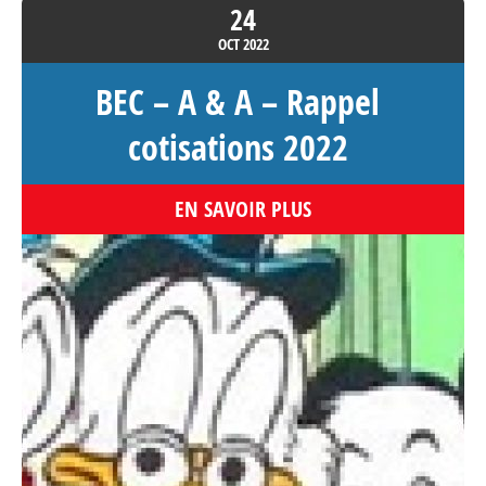
24
OCT
2022
BEC – A & A – Rappel
cotisations 2022
EN SAVOIR PLUS