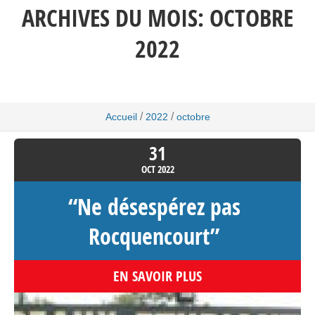
ARCHIVES DU MOIS:
OCTOBRE
2022
/
/
Accueil
2022
octobre
31
OCT
2022
“Ne désespérez pas
Rocquencourt”
EN SAVOIR PLUS