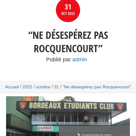
31
OCT
2022
“NE DÉSESPÉREZ PAS
ROCQUENCOURT”
Publié par
admin
/
/
/
/
Accueil
2022
octobre
31
“Ne désespérez pas Rocquencourt”
2