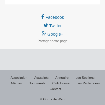
Facebook
Twitter
Google+
Partager
cette page
Association
Actualités
Annuaire
Les Sections
Médias
Documents
Club House
Les Partenaires
Contact
© Gouts de Web