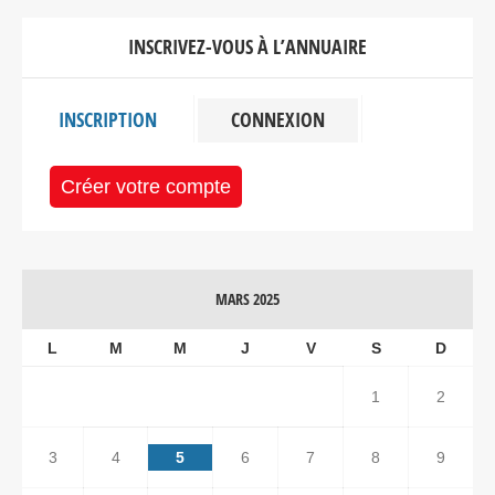
INSCRIVEZ-VOUS À L’ANNUAIRE
INSCRIPTION
CONNEXION
Créer votre compte
MARS 2025
L
M
M
J
V
S
D
1
2
3
4
5
6
7
8
9