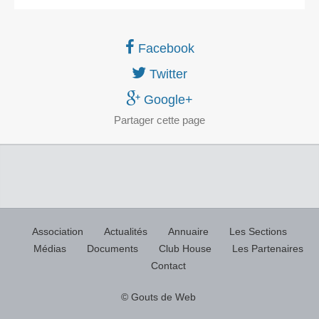
Facebook
Twitter
Google+
Partager
cette page
Association
Actualités
Annuaire
Les Sections
Médias
Documents
Club House
Les Partenaires
Contact
© Gouts de Web