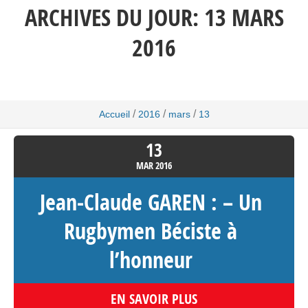
ARCHIVES DU JOUR:
13 MARS
2016
/
/
/
Accueil
2016
mars
13
13
MAR
2016
Jean-Claude GAREN : – Un
Rugbymen Béciste à
l’honneur
EN SAVOIR PLUS