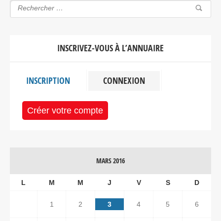
INSCRIVEZ-VOUS À L’ANNUAIRE
INSCRIPTION
CONNEXION
Créer votre compte
MARS 2016
L
M
M
J
V
S
D
1
2
3
4
5
6