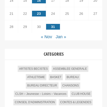
14
15
16
17
18
19
20
21
22
23
24
25
26
27
28
29
30
31
« Nov
Jan »
CATEGORIES
ARTISTES BECISTES
ASSEMBLEE GENERALE
ATHLETISME
BASKET
BUREAU
BUREAU DIRECTEUR
CHANSONS
CLSH – Jeunesse – Loisirs – Vacances
CLUB HOUSE
CONSEIL D'ADMINISTRATION
CONTES & LEGENDES