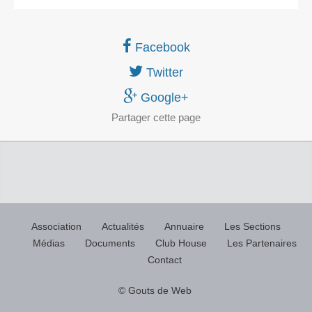
Facebook
Twitter
Google+
Partager
cette page
Association
Actualités
Annuaire
Les Sections
Médias
Documents
Club House
Les Partenaires
Contact
© Gouts de Web