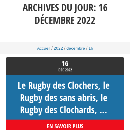
ARCHIVES DU JOUR:
16
DÉCEMBRE 2022
/
/
/
Accueil
2022
décembre
16
16
DÉC
2022
Le Rugby des Clochers, le
Rugby des sans abris, le
Rugby des Clochards, …
EN SAVOIR PLUS