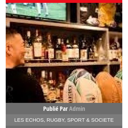
Publié Par
Admin
LES ECHOS
,
RUGBY
,
SPORT & SOCIETE