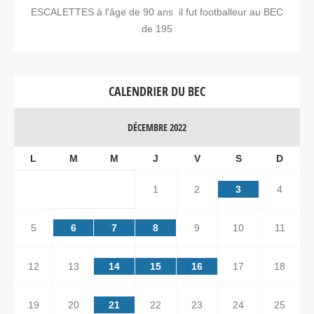
ESCALETTES à l'âge de 90 ans il fut footballeur au BEC
de 195
CALENDRIER DU BEC
DÉCEMBRE 2022
L
M
M
J
V
S
D
1
2
3
4
5
6
7
8
9
10
11
12
13
14
15
16
17
18
19
20
21
22
23
24
25