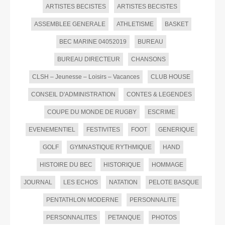
ARTISTES BECISTES
ARTISTES BECISTES
ASSEMBLEE GENERALE
ATHLETISME
BASKET
BEC MARINE 04052019
BUREAU
BUREAU DIRECTEUR
CHANSONS
CLSH – Jeunesse – Loisirs – Vacances
CLUB HOUSE
CONSEIL D'ADMINISTRATION
CONTES & LEGENDES
COUPE DU MONDE DE RUGBY
ESCRIME
EVENEMENTIEL
FESTIVITES
FOOT
GENERIQUE
GOLF
GYMNASTIQUE RYTHMIQUE
HAND
HISTOIRE DU BEC
HISTORIQUE
HOMMAGE
JOURNAL
LES ECHOS
NATATION
PELOTE BASQUE
PENTATHLON MODERNE
PERSONNALITE
PERSONNALITES
PETANQUE
PHOTOS