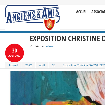
ACCUEIL
ASSOCIA
EXPOSITION CHRISTINE 
Publié par
admin
30
AOÛT
2022
Accueil
2022
août
30
Exposition Christine DARMUZEY 