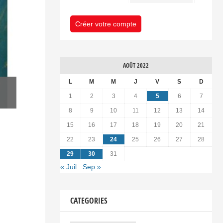
Créer votre compte
AOÛT 2022
L
M
M
J
V
S
D
1
2
3
4
5
6
7
8
9
10
11
12
13
14
15
16
17
18
19
20
21
22
23
24
25
26
27
28
29
30
31
« Juil
Sep »
CATEGORIES