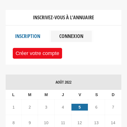
INSCRIVEZ-VOUS À L’ANNUAIRE
INSCRIPTION
CONNEXION
Créer votre compte
AOÛT 2022
L
M
M
J
V
S
D
1
2
3
4
5
6
7
8
9
10
11
12
13
14