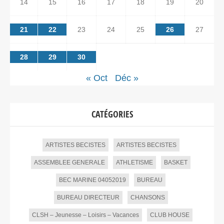
14
15
16
17
18
19
20
21
22
23
24
25
26
27
28
29
30
« Oct
Déc »
CATÉGORIES
ARTISTES BECISTES
ARTISTES BECISTES
ASSEMBLEE GENERALE
ATHLETISME
BASKET
BEC MARINE 04052019
BUREAU
BUREAU DIRECTEUR
CHANSONS
CLSH – Jeunesse – Loisirs – Vacances
CLUB HOUSE