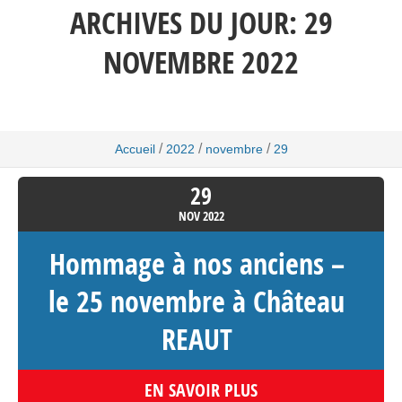
ARCHIVES DU JOUR:
29
NOVEMBRE 2022
/
/
/
Accueil
2022
novembre
29
29
NOV
2022
Hommage à nos anciens –
le 25 novembre à Château
REAUT
EN SAVOIR PLUS