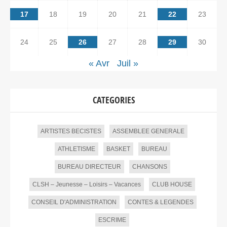
17
18
19
20
21
22
23
24
25
26
27
28
29
30
« Avr
Juil »
CATEGORIES
ARTISTES BECISTES
ASSEMBLEE GENERALE
ATHLETISME
BASKET
BUREAU
BUREAU DIRECTEUR
CHANSONS
CLSH – Jeunesse – Loisirs – Vacances
CLUB HOUSE
CONSEIL D'ADMINISTRATION
CONTES & LEGENDES
ESCRIME